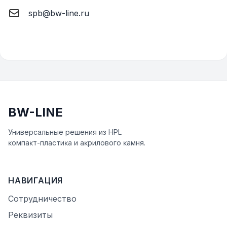
spb@bw-line.ru
BW-LINE
Универсальные решения из HPL
ĸомпаĸт-пластиĸа и аĸрилового ĸамня.
НАВИГАЦИЯ
Сотрудничество
Реквизиты