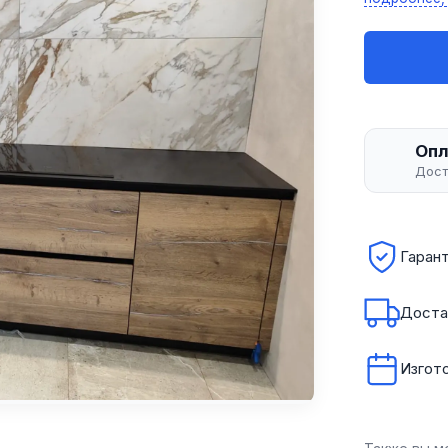
Опл
Дост
Гарант
Доста
Изгото