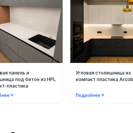
вая панель и
Угловая столешница из
шница под бетон из HPL
компакт пластика Arcob
кт-пластика
бнее
Подробнее