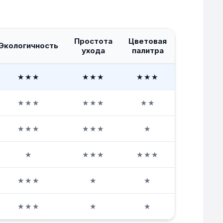
Простота
Цветовая
Видимост
Экологичность
ухода
палитра
стыков
★★★
★★★
★★★
★★
★★★
★★★
★★
★★★
★★★
★★★
★
★
★
★★★
★★★
★
★★★
★
★
★
★★★
★
★
★