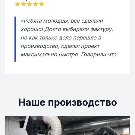
«Ребята молодцы, все сделали
хорошо! Долго выбирали фактуру,
но как только дело перешло в
производство, сделал проект
максимально быстро. Говорили что
сделают в пятницу, а в итоге во
вторник уже все было готово.
Отправили заказ из Санкт-
Петербурга и день в день когда он
пришел, менеджер компании мне
Наше производство
его привез!»