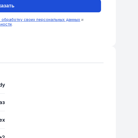
казать
а обработку своих персональных данных
и
ьности
.
dy
аз
ex
e2