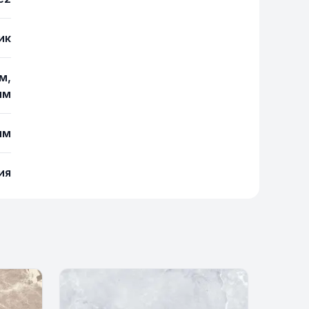
ик
м,
мм
мм
ия