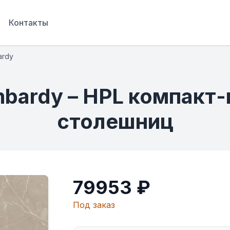
Контакты
ardy
mbardy – HPL компакт-
столешниц
79953 ₽
Под заказ