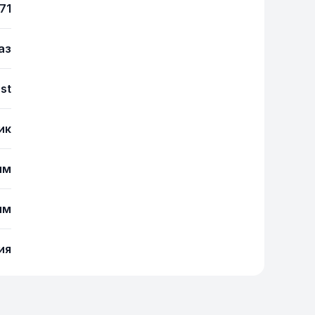
71
аз
ast
ик
мм
мм
ия