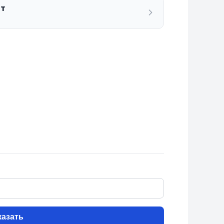
ат
казать