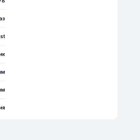
78
аз
ast
ик
мм
мм
ия