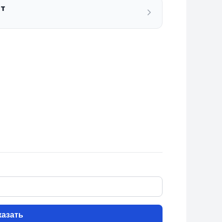
ат
казать