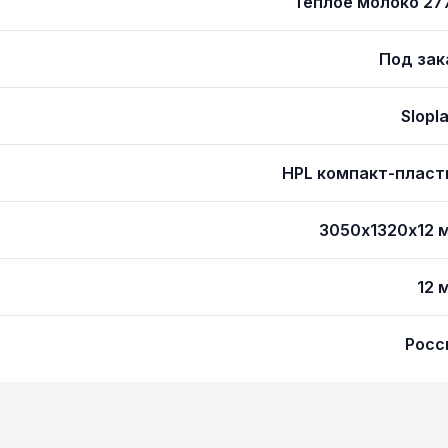
Тёплое молоко 27
Под зак
Slopl
HPL компакт-пласт
3050х1320х12 
12 
Росс