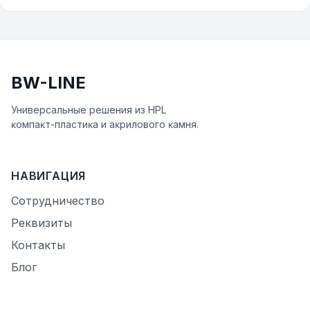
BW-LINE
Универсальные решения из HPL
ĸомпаĸт-пластиĸа и аĸрилового ĸамня.
НАВИГАЦИЯ
Сотрудничество
Реквизиты
Контакты
Блог