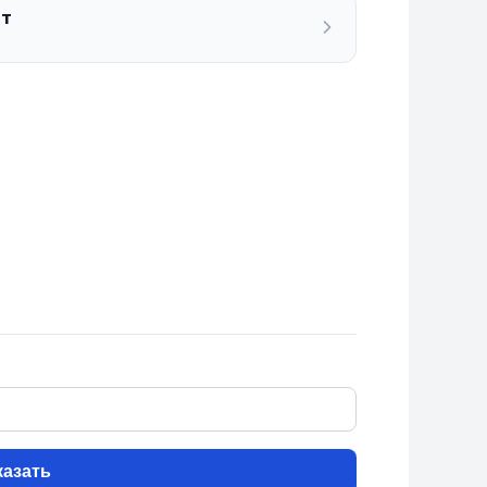
ат
казать