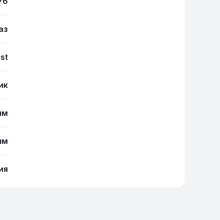
76
аз
ast
ик
мм
мм
ия