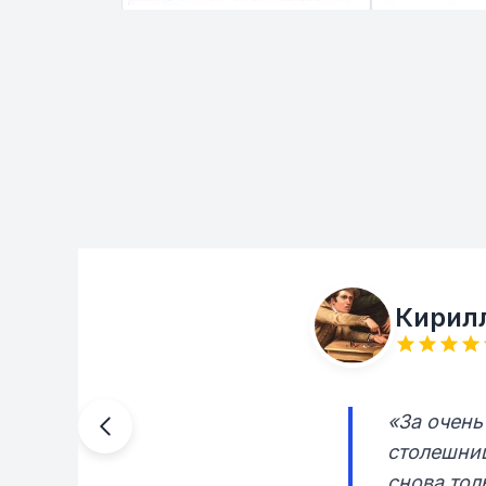
Кирил
«За очень
столешниц
снова тол