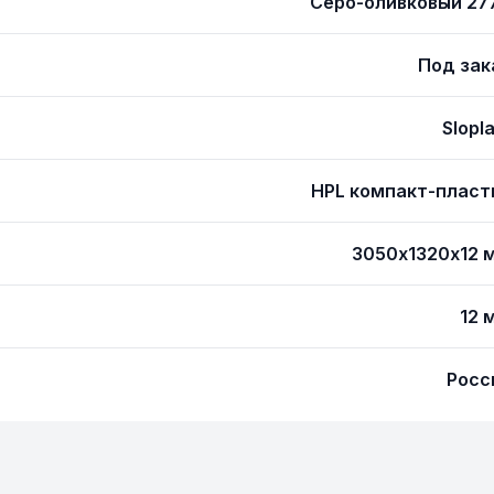
Серо-оливковый 27
Под зак
Slopl
HPL компакт-пласт
3050х1320х12 
12 
Росс