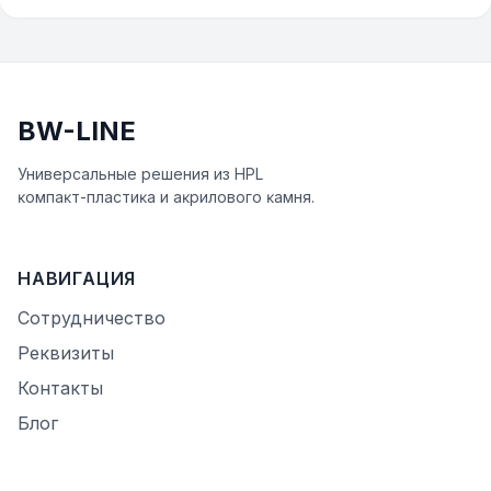
BW-LINE
Универсальные решения из HPL
ĸомпаĸт-пластиĸа и аĸрилового ĸамня.
НАВИГАЦИЯ
Сотрудничество
Реквизиты
Контакты
Блог