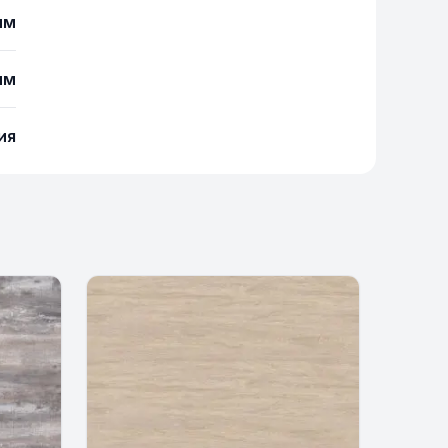
мм
мм
ия