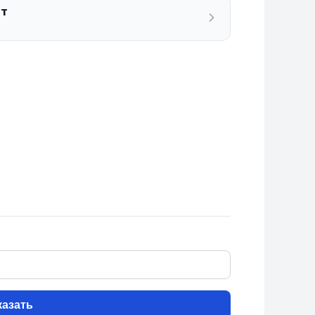
ат
казать