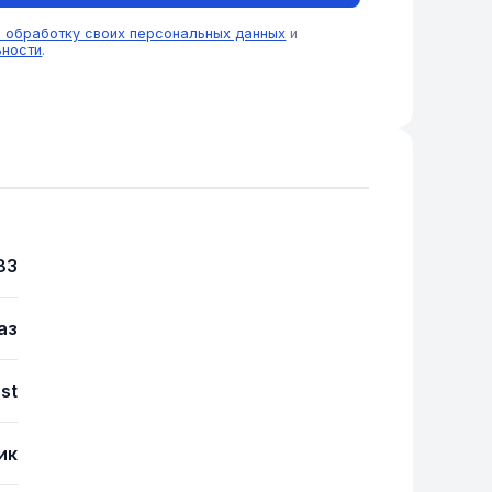
а обработку своих персональных данных
и
ьности
.
83
аз
ast
ик