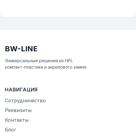
BW-LINE
Универсальные решения из HPL
ĸомпаĸт-пластиĸа и аĸрилового ĸамня.
НАВИГАЦИЯ
Сотрудничество
Реквизиты
Контакты
Блог