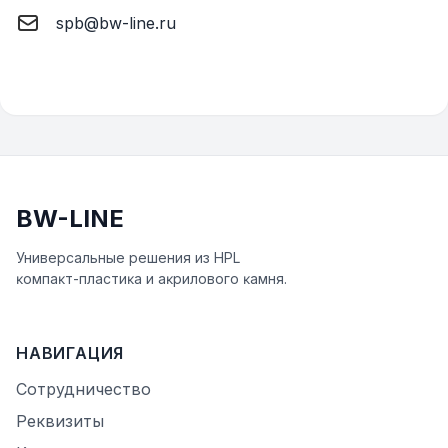
spb@bw-line.ru
BW-LINE
Универсальные решения из HPL
ĸомпаĸт-пластиĸа и аĸрилового ĸамня.
НАВИГАЦИЯ
Сотрудничество
Реквизиты