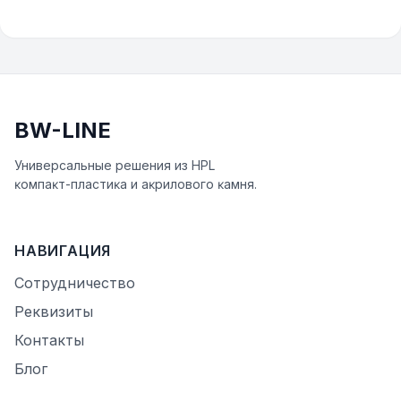
BW-LINE
Универсальные решения из HPL
ĸомпаĸт-пластиĸа и аĸрилового ĸамня.
НАВИГАЦИЯ
Сотрудничество
Реквизиты
Контакты
Блог