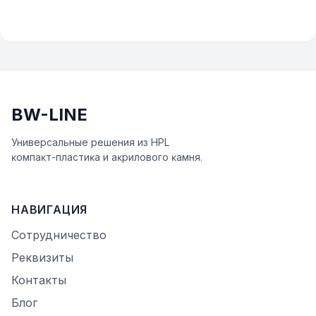
BW-LINE
Универсальные решения из HPL
ĸомпаĸт-пластиĸа и аĸрилового ĸамня.
НАВИГАЦИЯ
Сотрудничество
Реквизиты
Контакты
Блог