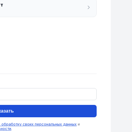
ат
казать
а обработку своих персональных данных
и
ьности
.