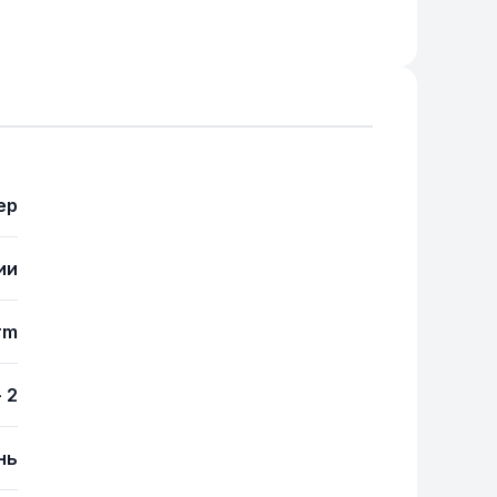
ер
ии
rm
- 2
нь