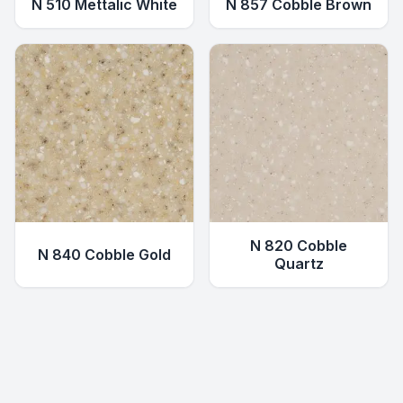
N 510 Mettalic White
N 857 Cobble Brown
N 820 Cobble
N 840 Cobble Gold
Quartz