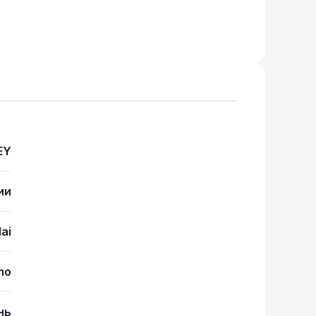
EY
ии
ai
mo
нь