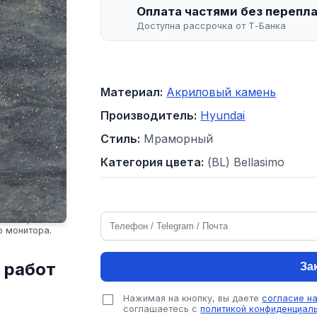
Оплата частями без перепл
Доступна рассрочка от Т-Банка
Материал:
Акриловый камень
Производитель:
Hyundai
Стиль:
Мраморный
Категория цвета:
(BL) Bellasimo
аться, в
о монитора.
 работ
За
Нажимая на кнопку, вы даете
согласие н
соглашаетесь с
политикой конфиденциал