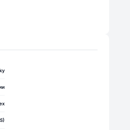
ky
ии
ex
(S)