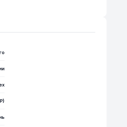
го
ии
ex
(P)
нь