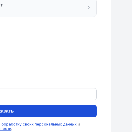
ат
казать
а обработку своих персональных данных
и
ьности
.