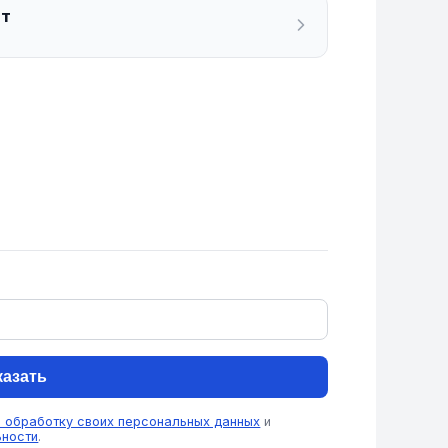
ат
казать
а обработку своих персональных данных
и
ьности
.