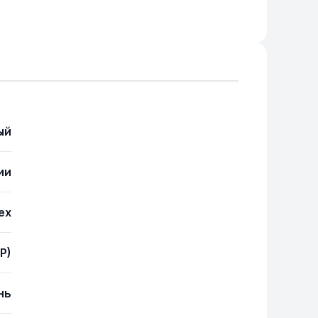
ый
ии
ex
(P)
нь