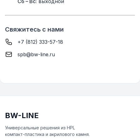
Сб – Вс:
выходной
Свяжитесь с нами
+7 (812) 333-57-18
spb@bw-line.ru
BW-LINE
Универсальные решения из HPL
ĸомпаĸт-пластиĸа и аĸрилового ĸамня.