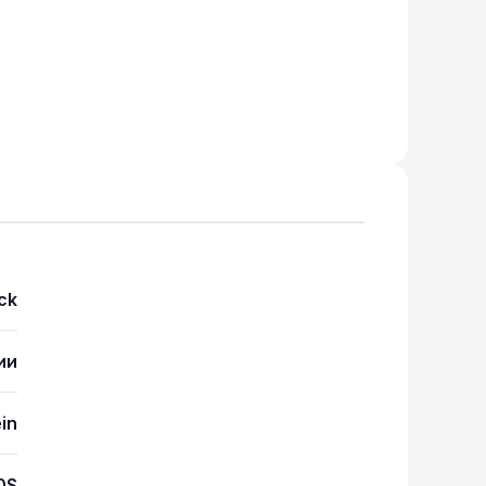
ck
ии
in
0S