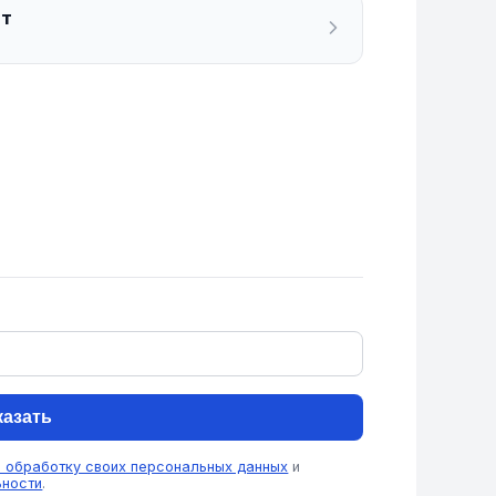
ат
казать
а обработку своих персональных данных
и
ьности
.