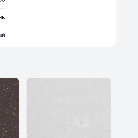
нь
ай