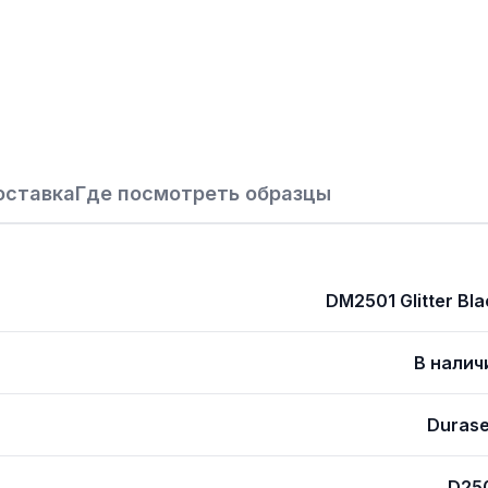
оставка
Где посмотреть образцы
DM2501 Glitter Bla
В налич
Durase
D25