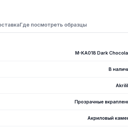
оставка
Где посмотреть образцы
M-KA018 Dark Chocola
В налич
Akril
Прозрачные вкраплен
Акриловый каме