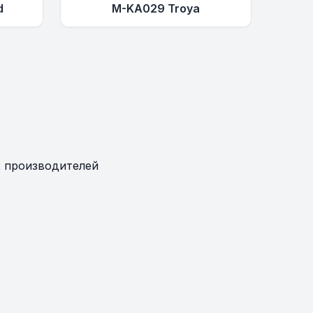
d
M-KA029 Troya
 производителей