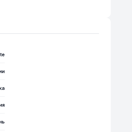
te
ии
ika
ия
нь