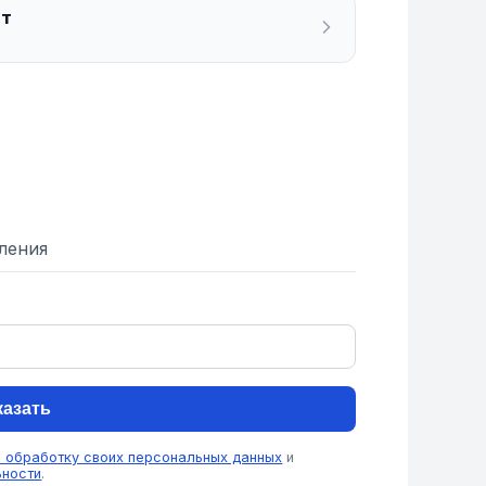
ат
ления
казать
а обработку своих персональных данных
и
ьности
.