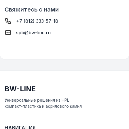
Свяжитесь с нами
+7 (812) 333-57-18
spb@bw-line.ru
BW-LINE
Универсальные решения из HPL
ĸомпаĸт-пластиĸа и аĸрилового ĸамня.
НАВИГАЦИЯ